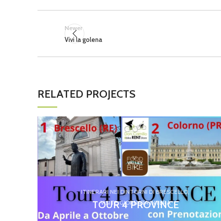
Newer
Vivi la golena
RELATED PROJECTS
ITINERARI NEI DINTORNI DI BRESCELLO
TOUR 4 PROVINCE
VISITE GIORNATA INTERA