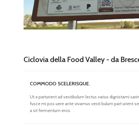
Ciclovia della Food Valley - da Bresc
COMMODO SCELERISQUE.
Ut a parturient ad vestibulum lectus varius dignistami sar
fusce mi pos uere ante vivamus vesti bulum part urient s
a sit fermentum eros.